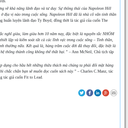
rds.
ng về khả năng lãnh đạo và tư duy. Sự thông thái của Napoleon Hill
 ở địa vị nào trong cuộc sống. Napoleon Hill đã là nhà cố vấn tinh thần
g huấn luyện lãnh đạo Ty Boyd, đồng thời là tác giả của cuốn The
ắc nghĩ giàu, làm giàu hơn 10 năm nay, đặc biệt là nguyên tắc NHÓM
t lập và kiểm soát tất cả các lĩnh vực trong cuộc sống – Tinh thần,
nh thường nữa. Kết quả là, hàng trăm cuộc đời đã thay đổi, đặc biệt là
 hệ thống thành công không thể thất bại.”
– Ann McNeil, Chủ tịch tập
 áp dụng cho hầu hết những thửu thách mà chúng ta phải đối mặt hàng
g thì chắc chắn bạn sẽ muốn đọc cuốn sách này.”
– Charles C.Manz, tác
g tác giả cuốn Fit to Lead.