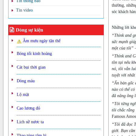
Tin thông báo
thường, những
Tin video
sóc khách hàn
Những lời kh
Dòng sự kiện
“Think and gr
Âm mưu ngày tận thế
sức mạnh giúp
một của tôi”
–
Bóng tối kinh hoàng
“Think and Gr
tồn tại nếu k
Cát bụi thời gian
nó, tôi vẫn l
tuyệt vời nhất
Dòng máu
“Ấn bản gốc c
nào có thể có
Lộ mặt
đã nâng ông l
“Tôi từng ngh
Cao lương đỏ
tôi chắc rằng
Famous Amos C
Lịch sử nươc ta
“Tôi đã đọc T
giới. Bạn cần
Thao túng tâm lý