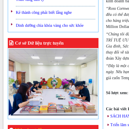
kinh doanh bá
“Ross Cornwel
Kẻ thành công phải biết lắng nghe
đều có thể đư
cho hàng triệ
Dinh dưỡng chìa khóa vàng cho sức khỏe
Million Dolla
“Chúng tôi đã
TRÍ TUỆ ƯU TÚ
Cơ sở Dữ liệu trực tuyến
Gia đình, Sức
thay đổi về t
đoàn Xây dựn
“Đây là một c
ngày. Nếu bạn
giả cuốn Temp
Số lượt xem
Các bài viết
SÁCH HAY
Triển lãm 