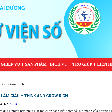
NGHIỆP VỤ
SẢN PHẨM - DỊCH VỤ
TRỢ GIÚP
LIÊN H
k And Grow Rich
 LÀM GIÀU – THINK AND GROW RICH
ỡ chữ:
A-
A+
a đựng nhiều hơn những gì mà cuốn sách giải thích về sức mạnh của những ngu