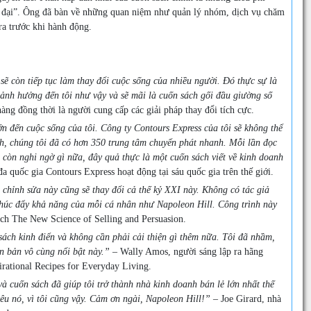
ời đại”. Ông đã bàn về những quan niệm như quản lý nhóm, dịch vụ chăm
ra trước khi hành động.
 sẽ còn tiếp tục làm thay đổi cuộc sống của nhiều người. Đó thực sự là
ảnh hưởng đến tôi như vậy và sẽ mãi là cuốn sách gối đầu giường số
àng đồng thời là người cung cấp các giải pháp thay đổi tích cực.
n đến cuộc sống của tôi. Công ty Contours Express của tôi sẽ không thể
ách, chúng tôi đã có hơn 350 trung tâm chuyển phát nhanh. Mỗi lần đọc
 còn nghi ngờ gì nữa, đây quả thực là một cuốn sách viết về kinh doanh
 quốc gia Contours Express hoạt động tại sáu quốc gia trên thế giới.
 chỉnh sửa này cũng sẽ thay đổi cả thế kỷ XXI này. Không có tác giả
à thúc đẩy khả năng của mỗi cá nhân như Napoleon Hill. Công trình này
ách The New Science of Selling and Persuasion.
ách kinh điển và không cần phải cải thiện gì thêm nữa. Tôi đã nhầm,
ấn bản vô cùng nổi bật này.”
– Wally Amos, người sáng lập ra hãng
rational Recipes for Everyday Living.
 cuốn sách đã giúp tôi trở thành nhà kinh doanh bán lẻ lớn nhất thế
êu nó, vì tôi cũng vậy. Cảm ơn ngài, Napoleon Hill!”
– Joe Girard, nhà