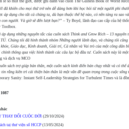
n lẻ số một thế giới, được ghi danh vào cuốn The Guiness Book of World Reco
l đã khiến cho mọi thứ trở nên dễ dàng hơn khi học hỏi từ một người phi thườ
ợc áp dụng cho tất cả chúng ta, dù bạn thuộc thế hệ nào, có nền tảng ra sao và
u con người. Và giờ sẽ đến lượt bạn?”
– Ty Boyd, lãnh đạo cao cấp của hệ thốn
r Toolbox.
 áp dụng những nguyên tắc của cuốn sách Think and Grow Rich – 13 nguyên t
. Chúng tôi đã hình thành nhóm Những người lãnh đạo, và chúng tôi cũng thiế
 khỏe, Giáo dục, Kinh doanh, Giải trí, Cá nhân và Vai trò của một công dân bì
ài chính thông qua việc hình thành các câu lạc bộ đầu tư. Cuốn sách này là một
g và dịch vụ MCO
uốn sách trợ giúp bản thân, một cuốn sách kinh điển bán chạy nhất và có thể
 tin rằng kiên trì cải thiện bản thân là một vấn đề quan trọng trong cuộc sốn
orary Sanity: Instant Self-Leadership Strategies for Turbulent Times và là đồn
:
1087
 khác
 THAY ĐỔI CUỘC ĐỜI
(29/10/2024
)
sách taị thư viện số HCCP
(13/05/2024
)