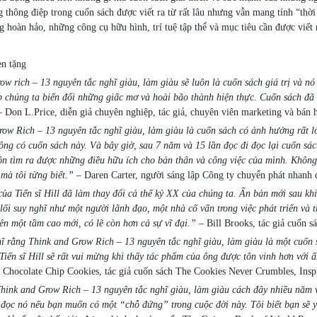
 thông điệp trong cuốn sách được viết ra từ rất lâu nhưng vẫn mang tính “th
g hoàn hảo, những công cụ hữu hình, trí tuệ tập thể và mục tiêu cần được viết 
en tặng
ow rich – 13 nguyên tắc nghĩ giàu, làm giàu sẽ luôn là cuốn sách giá trị và nó
 chúng ta biến đổi những giấc mơ và hoài bão thành hiện thực. Cuốn sách đã 
 Don L.Price, diễn giả chuyên nghiệp, tác giả, chuyên viên marketing và bán h
ow Rich – 13 nguyên tắc nghĩ giàu, làm giàu là cuốn sách có ảnh hưởng rất lớ
hông có cuốn sách này. Và bây giờ, sau 7 năm và 15 lần đọc đi đọc lại cuốn s
uôn tìm ra được những điều hữu ích cho bản thân và công việc của mình. Không
 mà tôi từng biết.”
– Daren Carter, người sáng lập Công ty chuyển phát nhanh đa
ủa Tiến sĩ Hill đã làm thay đổi cả thế kỷ XX của chúng ta. Ấn bản mới sau khi
 lối suy nghĩ như một người lãnh đạo, một nhà cố vấn trong việc phát triển v
ên một tầm cao mới, có lẽ còn hơn cả sự vĩ đại.”
– Bill Brooks, tác giả cuốn s
ĩ rằng Think and Grow Rich – 13 nguyên tắc nghĩ giàu, làm giàu là một cuốn s
 Tiến sĩ Hill sẽ rất vui mừng khi thấy tác phẩm của ông được tôn vinh hơn với 
hocolate Chip Cookies, tác giả cuốn sách The Cookies Never Crumbles, Inspi
hink and Grow Rich – 13 nguyên tắc nghĩ giàu, làm giàu cách đây nhiều năm và
 đọc nó nếu bạn muốn có một “chỗ đứng” trong cuộc đời này. Tôi biết bạn sẽ y