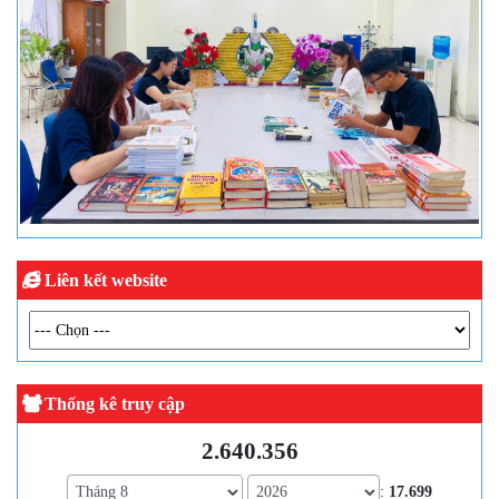
Liên kết website
Thống kê truy cập
2.640.356
:
17.699