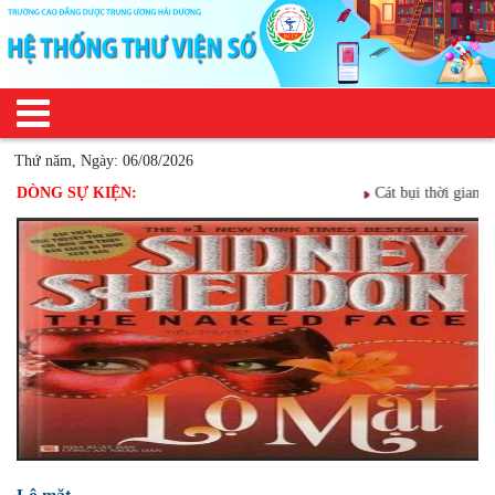
Thứ năm, Ngày: 06/08/2026
óng tối kinh hoàng
DÒNG SỰ KIỆN:
Cát bụi thời gian