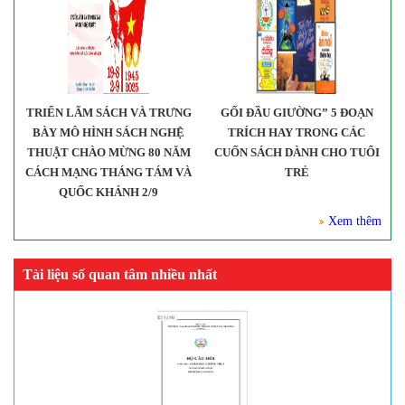
TRIỂN LÃM SÁCH VÀ TRƯNG
GỐI ĐẦU GIƯỜNG” 5 ĐOẠN
BÀY MÔ HÌNH SÁCH NGHỆ
TRÍCH HAY TRONG CÁC
THUẬT CHÀO MỪNG 80 NĂM
CUỐN SÁCH DÀNH CHO TUỔI
CÁCH MẠNG THÁNG TÁM VÀ
TRẺ
QUỐC KHÁNH 2/9
Xem thêm
Tài liệu số quan tâm nhiều nhất