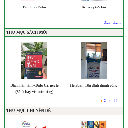
ẻ
Bản lĩnh Putin
Bẻ cong từ chối
Xem thêm
THƯ MỤC SÁCH MỚI
Đắc nhân tâm - Dale Carnegie
Hẹn bạn trên đỉnh thành công
(Sách hay về cuộc sống)
Xem thêm
THƯ MỤC CHUYÊN ĐỀ