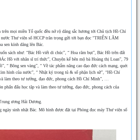
 trên mọi miền Tổ quốc đều nở rộ dâng sắc hương tới Chủ tịch Hồ Chí
đất nước Thư viện số HCCP trân trọng gửi tới bạn đọc “TRIỂN LÃM
n kính dâng lên Bác.
uốn sách như: “Bác Hồ viết di chúc”, “ Hoa râm bụt”, Bác Hồ trên đất
Ác Hồ với nhân sĩ trí thức”, Chuyện kể bên mộ bà Hoàng thị Loan”, 79
ồ”, “ Bông sen vàng”, “ Về tác phẩm nâng cao đạo đức cách mạng, quét
m hình của nước”, “ Nhật ký trong tủ & số phận lịch sử”, “Hồ Chí
và làm theo tư tưởng, đạo đức, phong cách Hồ Chí Minh”, …
ôn phấn đấu học tập và làm theo tư tưởng, đạo đức, phong cách của
 Trung ương Hải Dương.
ng ngày sinh nhật Bác. Mô hình được đặt tại Phòng đọc máy Thư viện số