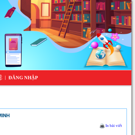
Ệ
ĐĂNG NHẬP
MINH
In bài viết