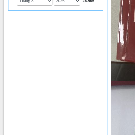
:
26.906