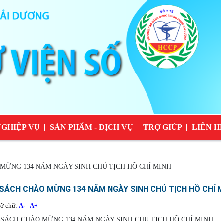
NGHIỆP VỤ
SẢN PHẨM - DỊCH VỤ
TRỢ GIÚP
LIÊN H
MỪNG 134 NĂM NGÀY SINH CHỦ TỊCH HỒ CHÍ MINH
SÁCH CHÀO MỪNG 134 NĂM NGÀY SINH CHỦ TỊCH HỒ CHÍ 
ỡ chữ:
A-
A+
 SÁCH CHÀO MỪNG 134 NĂM NGÀY SINH CHỦ TỊCH HỒ CHÍ MINH