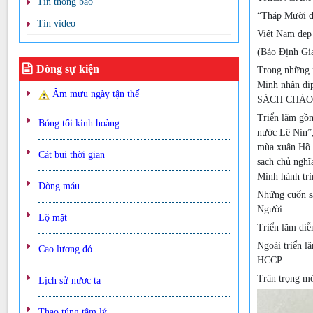
Tin thông báo
“Tháp Mười đ
Tin video
Việt Nam đẹp
(Bảo Định Gi
Dòng sự kiện
Trong những n
Minh nhân dịp
Âm mưu ngày tận thế
SÁCH CHÀO M
Triển lãm gồm
Bóng tối kinh hoàng
nước Lê Nin”,
mùa xuân Hồ C
Cát bụi thời gian
sạch chủ nghĩ
Minh hành trì
Dòng máu
Những cuốn sá
Người.
Lộ mặt
Triển lãm di
Ngoài triển l
Cao lương đỏ
HCCP.
Trân trọng mờ
Lịch sử nươc ta
Thao túng tâm lý