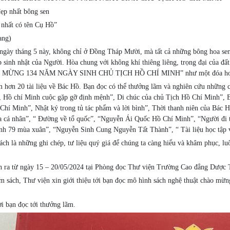
ẹp nhất bông sen
 nhất có tên Cụ Hồ”
ang)
gày tháng 5 này, không chỉ ở Đồng Tháp Mười, mà tất cả những bông hoa sen
 sinh nhật của Người. Hòa chung với không khí thiêng liêng, trọng đại của 
ỪNG 134 NĂM NGÀY SINH CHỦ TỊCH HỒ CHÍ MINH” như một đóa hoa se
 hơn 20 tài liệu về Bác Hồ. Bạn đọc có thể thưởng lãm và nghiên cứu những c
 Hồ chí Minh cuộc gặp gỡ định mệnh”, Di chúc của chủ Tịch Hồ Chí Minh”, B
hí Minh”, Nhật ký trong tủ tác phẩm và lời bình”, Thời thanh niên của Bác H
a cá nhân”, “ Đường về tổ quốc”, “Nguyễn Ái Quốc Hồ Chí Minh”, “Người đi tì
nh 79 mùa xuân”, “Nguyễn Sinh Cung Nguyễn Tất Thành”, “ Tài liệu học tập 
ch là những ghi chép, tư liệu quý giá để chúng ta càng hiểu và khâm phục, lu
ễn ra từ ngày 15 – 20/05/2024 tại Phòng đọc Thư viện Trường Cao đẳng Dược
ãm sách, Thư viện xin giới thiệu tới bạn đọc mô hình sách nghệ thuật chào mừ
i bạn đọc tới thưởng lãm.