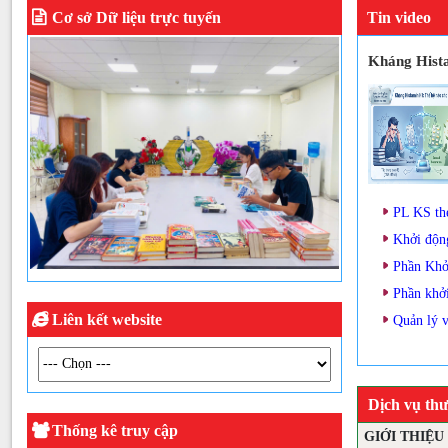
Cơ sở Dữ liệu trực tuyến
Tin video
Kháng Hista
PL KS th
Khởi độn
Phần Khở
Phần khở
Liên kết website
Quản lý 
Dịch vụ thư
Thống kê truy cập
GIỚI THIỆU