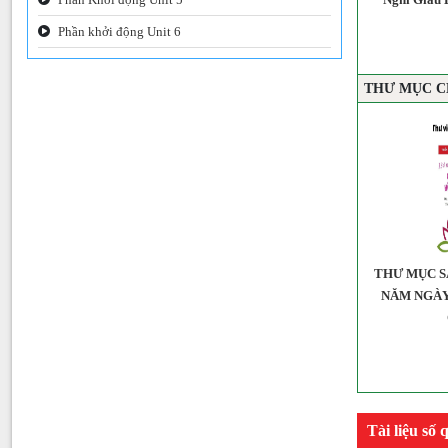
uộc sống)
Phần khởi động Unit 6
THƯ MỤC C
h hùng liệt sĩ
Triển lãm sách nhân dịp kỷ niệm 79
THƯ MỤC S
năm Quốc khánh
NĂM NGÀY
Tài liệu số