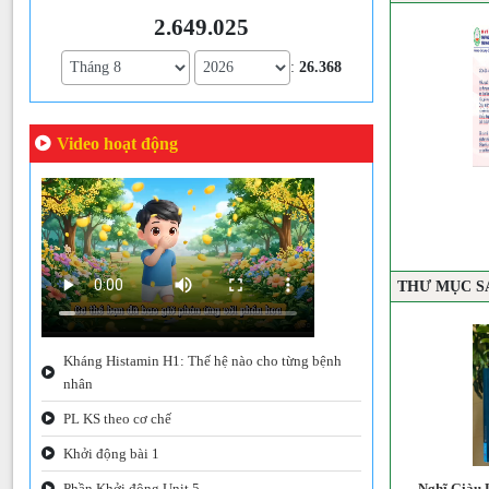
2.649.025
:
26.368
Video hoạt động
yện hồn ai
Đắc nhân tâm
THƯ MỤC S
Kháng Histamin H1: Thế hệ nào cho từng bệnh
nhân
PL KS theo cơ chế
Khởi động bài 1
Phần Khởi động Unit 5
le Carnegie (Sách
Hẹn bạn trên đỉnh thành công
Nghĩ Giàu 