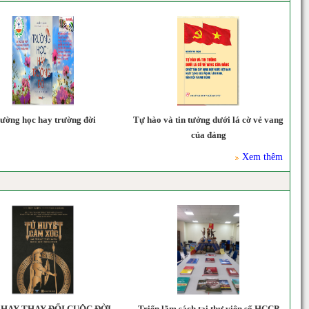
ường học hay trường đời
Tự hào và tin tưởng dưới lá cờ vẻ vang
của đảng
Xem thêm
 HAY THAY ĐỔI CUỘC ĐỜI
Triển lãm sách taị thư viện số HCCP
Đ