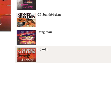
Cát bụi thời gian
Dòng máu
Lộ mặt