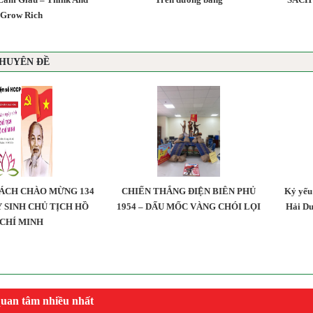
Grow Rich
HUYÊN ĐỀ
ÁCH CHÀO MỪNG 134
CHIẾN THẮNG ĐIỆN BIÊN PHỦ
Kỷ yếu 
 SINH CHỦ TỊCH HỒ
1954 – DẤU MỐC VÀNG CHÓI LỌI
Hải Dư
CHÍ MINH
 quan tâm nhiều nhất