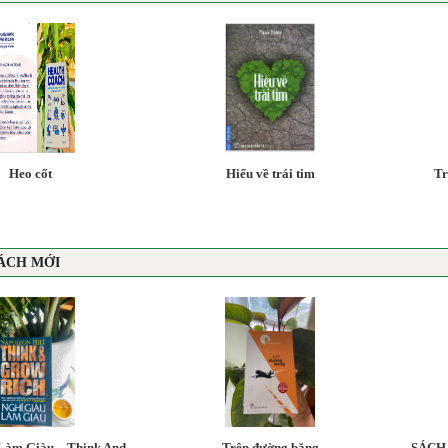
Heo cốt
Hiểu về trái tim
Tr
ÁCH MỚI
Làm Giàu – Think And
Trên đường băng
SÁCH