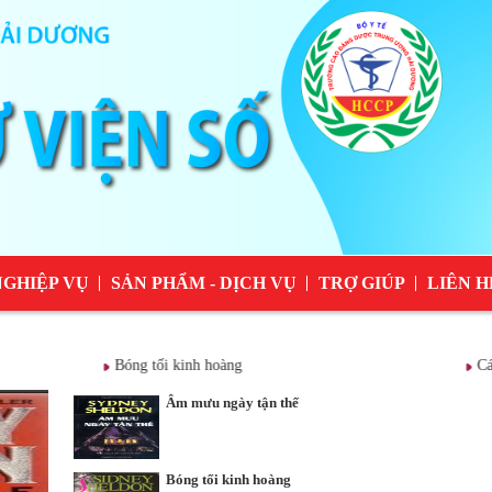
NGHIỆP VỤ
SẢN PHẨM - DỊCH VỤ
TRỢ GIÚP
LIÊN H
Bóng tối kinh hoàng
Cát bụi 
Âm mưu ngày tận thế
Bóng tối kinh hoàng