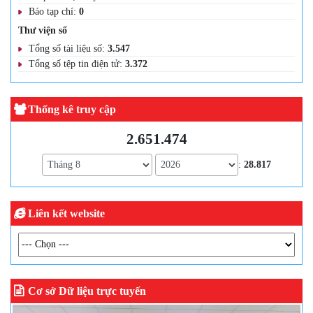
Báo tạp chí:
0
Thư viện số
Tổng số tài liệu số:
3.547
Tổng số tệp tin điện tử:
3.372
Thống kê truy cập
2.651.474
:
28.817
Liên kết website
Cơ sở Dữ liệu trực tuyến