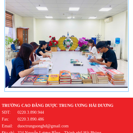
TRƯỜNG CAO ĐẲNG DƯỢC TRUNG ƯƠNG HẢI DƯƠNG
SĐT:
0220.3.890.944
Fax:
0220.3.890.486
Email:
duoctrunguonghd@gmail.com
Địa chỉ:
324 Nguyễn Lương Bằng - Thành phố Hải Phòng