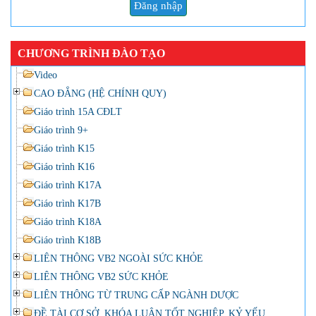
Đăng nhập
CHƯƠNG TRÌNH ĐÀO TẠO
Video
CAO ĐẲNG (HỆ CHÍNH QUY)
Giáo trình 15A CĐLT
Giáo trình 9+
Giáo trình K15
Giáo trình K16
Giáo trình K17A
Giáo trình K17B
Giáo trình K18A
Giáo trình K18B
LIÊN THÔNG VB2 NGOÀI SỨC KHỎE
LIÊN THÔNG VB2 SỨC KHỎE
LIÊN THÔNG TỪ TRUNG CẤP NGÀNH DƯỢC
ĐỀ TÀI CƠ SỞ, KHÓA LUẬN TỐT NGHIỆP, KỶ YẾU