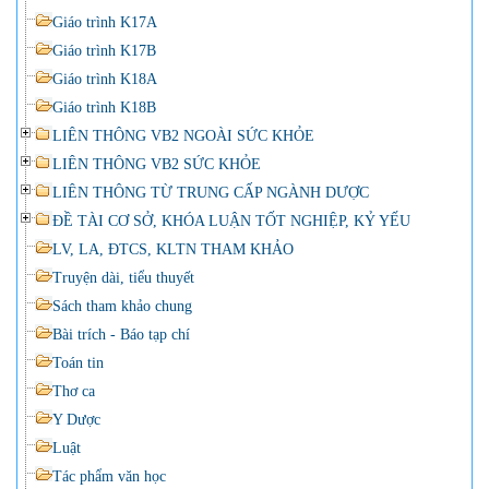
Giáo trình K17A
Giáo trình K17B
Giáo trình K18A
Giáo trình K18B
LIÊN THÔNG VB2 NGOÀI SỨC KHỎE
LIÊN THÔNG VB2 SỨC KHỎE
LIÊN THÔNG TỪ TRUNG CẤP NGÀNH DƯỢC
ĐỀ TÀI CƠ SỞ, KHÓA LUẬN TỐT NGHIỆP, KỶ YẾU
LV, LA, ĐTCS, KLTN THAM KHẢO
Truyện dài, tiểu thuyết
Sách tham khảo chung
Bài trích - Báo tạp chí
Toán tin
Thơ ca
Y Dược
Luật
Tác phẩm văn học