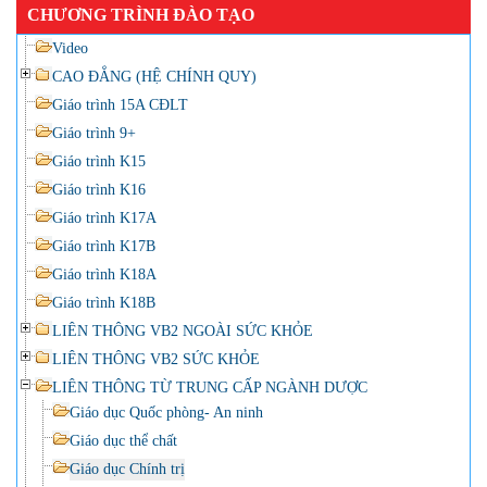
CHƯƠNG TRÌNH ĐÀO TẠO
Video
CAO ĐẲNG (HỆ CHÍNH QUY)
Giáo trình 15A CĐLT
Giáo trình 9+
Giáo trình K15
Giáo trình K16
Giáo trình K17A
Giáo trình K17B
Giáo trình K18A
Giáo trình K18B
LIÊN THÔNG VB2 NGOÀI SỨC KHỎE
LIÊN THÔNG VB2 SỨC KHỎE
LIÊN THÔNG TỪ TRUNG CẤP NGÀNH DƯỢC
Giáo dục Quốc phòng- An ninh
Giáo dục thể chất
Giáo dục Chính trị