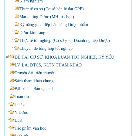
Kiểm nghiệm
Thực tế cơ sở (Cơ sở bán lẻ đạt GPP)
Marketting Dược (MH tự chọn)
Kỹ năng giao tiếp bán hàng Dược phẩm
Dược lâm sàng
Thực tế tốt nghiệp (Cơ sở y tế, Doanh nghiệp Dược)
Chuyên đề tổng hợp tốt nghiệp
ĐỀ TÀI CƠ SỞ, KHÓA LUẬN TỐT NGHIỆP, KỶ YẾU
LV, LA, ĐTCS, KLTN THAM KHẢO
Truyện dài, tiểu thuyết
Sách tham khảo chung
Bài trích - Báo tạp chí
Toán tin
Thơ ca
Y Dược
Luật
Tác phẩm văn học