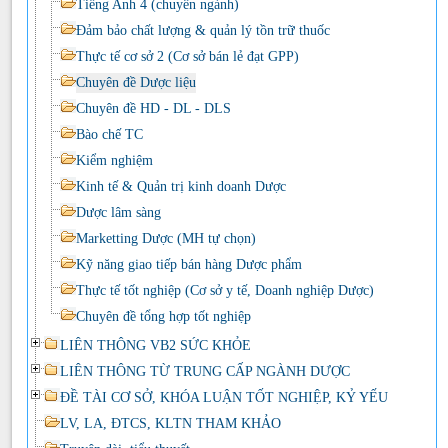
Tiếng Anh 4 (chuyên ngành)
Đảm bảo chất lượng & quản lý tồn trữ thuốc
Thực tế cơ sở 2 (Cơ sở bán lẻ đạt GPP)
Chuyên đề Dược liệu
Chuyên đề HD - DL - DLS
Bào chế TC
Kiểm nghiệm
Kinh tế & Quản trị kinh doanh Dược
Dược lâm sàng
Marketting Dược (MH tự chọn)
Kỹ năng giao tiếp bán hàng Dược phẩm
Thực tế tốt nghiệp (Cơ sở y tế, Doanh nghiệp Dược)
Chuyên đề tổng hợp tốt nghiệp
LIÊN THÔNG VB2 SỨC KHỎE
LIÊN THÔNG TỪ TRUNG CẤP NGÀNH DƯỢC
ĐỀ TÀI CƠ SỞ, KHÓA LUẬN TỐT NGHIỆP, KỶ YẾU
LV, LA, ĐTCS, KLTN THAM KHẢO