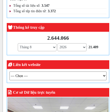
Tổng số tài liệu số:
3.547
Tổng số tệp tin điện tử:
3.372
Thống kê truy cập
2.644.066
:
21.409
Liên kết website
Cơ sở Dữ liệu trực tuyến