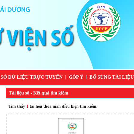
 SỞ DỮ LIỆU TRỰC TUYẾN
GÓP Ý
BỔ SUNG TÀI LIỆU
Tài liệu số - Kết quả tìm kiếm
Tìm thấy
1
tài liệu thỏa mãn điều kiện tìm kiếm.