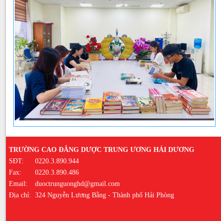
TRƯỜNG CAO ĐẲNG DƯỢC TRUNG ƯƠNG HẢI DƯƠNG
SĐT:
0220.3.890.944
Fax:
0220.3.890.486
Email:
duoctrunguonghd@gmail.com
Địa chỉ:
324 Nguyễn Lương Bằng - Thành phố Hải Phòng