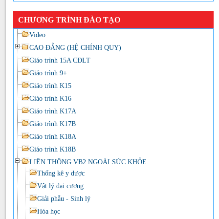
CHƯƠNG TRÌNH ĐÀO TẠO
Video
CAO ĐẲNG (HỆ CHÍNH QUY)
Giáo trình 15A CĐLT
Giáo trình 9+
Giáo trình K15
Giáo trình K16
Giáo trình K17A
Giáo trình K17B
Giáo trình K18A
Giáo trình K18B
LIÊN THÔNG VB2 NGOÀI SỨC KHỎE
Thống kê y dược
Vật lý đại cương
Giải phẫu - Sinh lý
Hóa học