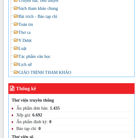
Truyện dài, tiểu thuyết
Sách tham khảo chung
Bài trích - Báo tạp chí
Toán tin
Thơ ca
Y Dược
Luật
Tác phẩm văn học
Lịch sử
GIÁO TRÌNH THAM KHẢO
Thống kê
Thư viện truyền thống
Ấn phẩm đơn bản:
1.435
Xếp giá:
6.692
Ấn phẩm định kỳ:
0
Báo tạp chí:
0
Thư viện số