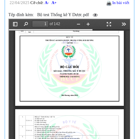
22/04/2025
Cỡ chữ:
A-
A+
In bài viết
Tệp đính kèm:
Bộ test Thống kê Y Dược.pdf