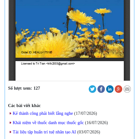
Số lượt xem:
127
Các bài viết khác
Kẻ thành công phải biết lắng nghe
(17/07/2026
)
Khái niệm về thuốc danh mục thuốc gốc
(16/07/2026
)
Tài liệu tập huấn trí tuệ nhân tạo AI
(03/07/2026
)