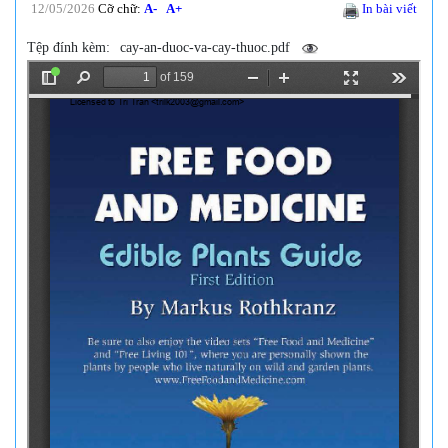
12/05/2026
Cỡ chữ:
A-
A+
In bài viết
Tệp đính kèm:
cay-an-duoc-va-cay-thuoc.pdf