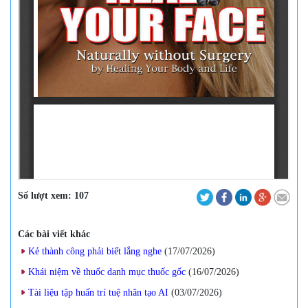
Số lượt xem:
107
Các bài viết khác
Kẻ thành công phải biết lắng nghe
(17/07/2026
)
Khái niệm về thuốc danh mục thuốc gốc
(16/07/2026
)
Tài liệu tập huấn trí tuệ nhân tạo AI
(03/07/2026
)