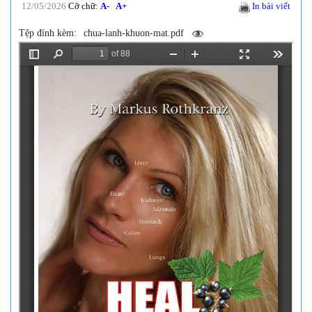
12/05/2026
Cỡ chữ:
A-
A+
In bài viết
Tệp đính kèm:
chua-lanh-khuon-mat.pdf