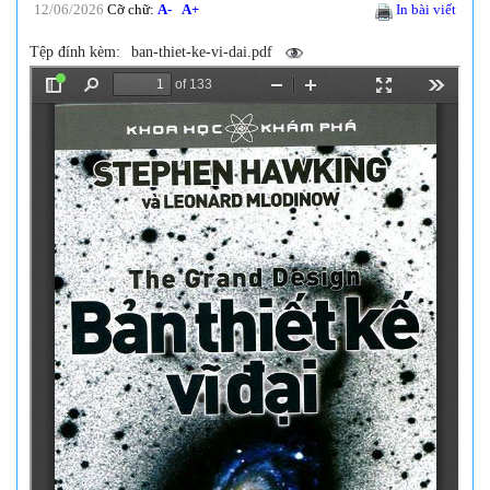
12/06/2026
Cỡ chữ:
A-
A+
In bài viết
Tệp đính kèm:
ban-thiet-ke-vi-dai.pdf