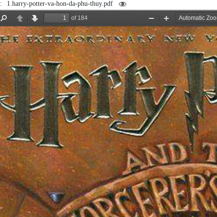
m:
1.harry-potter-va-hon-da-phu-thuy.pdf