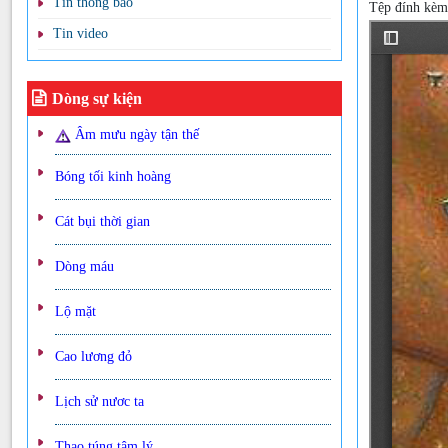
Tin thông báo
Tệp đính kè
Tin video
Dòng sự kiện
Âm mưu ngày tận thế
Bóng tối kinh hoàng
Cát bụi thời gian
Dòng máu
Lộ mặt
Cao lương đỏ
Lịch sử nươc ta
Thao túng tâm lý