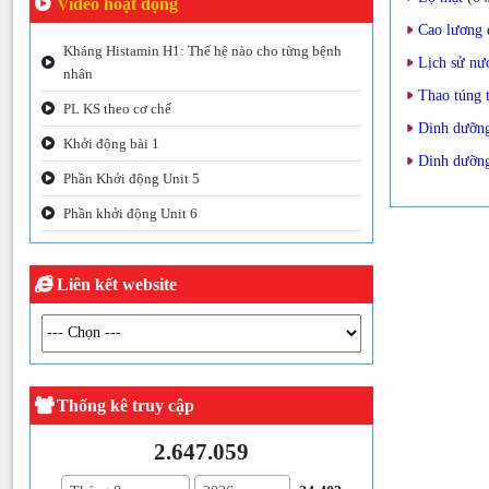
Video hoạt động
Cao lương 
Kháng Histamin H1: Thế hệ nào cho từng bệnh
Lịch sử nư
nhân
Thao túng 
PL KS theo cơ chế
Dinh dưỡng
Khởi động bài 1
Dinh dưỡng
Phần Khởi động Unit 5
Phần khởi động Unit 6
Liên kết website
Thống kê truy cập
2.647.059