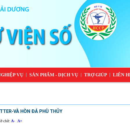
NGHIỆP VỤ
SẢN PHẨM - DỊCH VỤ
TRỢ GIÚP
LIÊN H
TTER-VÀ HÒN ĐÁ PHÙ THỦY
ỡ chữ:
A-
A+