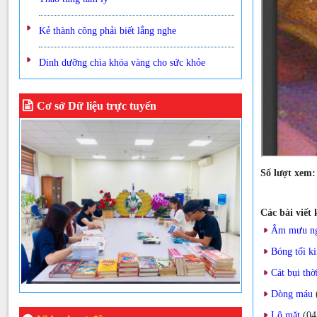
Kẻ thành công phải biết lắng nghe
Dinh dưỡng chìa khóa vàng cho sức khỏe
Cơ sở Dữ liệu trực tuyến
Số lượt xem
Các bài viết
Âm mưu ng
Bóng tối k
Cát bụi thờ
Dòng máu
Lộ mặt
(04