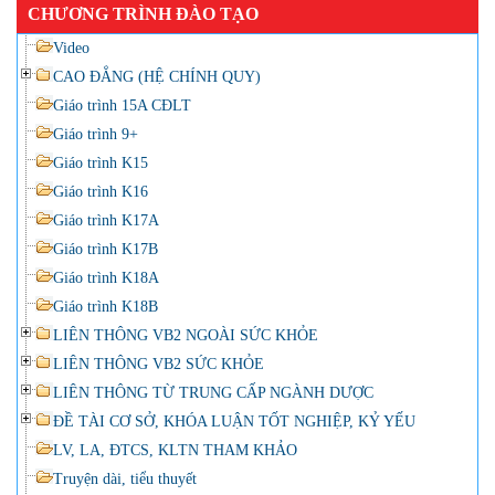
CHƯƠNG TRÌNH ĐÀO TẠO
Video
CAO ĐẲNG (HỆ CHÍNH QUY)
Giáo trình 15A CĐLT
Giáo trình 9+
Giáo trình K15
Giáo trình K16
Giáo trình K17A
Giáo trình K17B
Giáo trình K18A
Giáo trình K18B
LIÊN THÔNG VB2 NGOÀI SỨC KHỎE
LIÊN THÔNG VB2 SỨC KHỎE
LIÊN THÔNG TỪ TRUNG CẤP NGÀNH DƯỢC
ĐỀ TÀI CƠ SỞ, KHÓA LUẬN TỐT NGHIỆP, KỶ YẾU
LV, LA, ĐTCS, KLTN THAM KHẢO
Truyện dài, tiểu thuyết