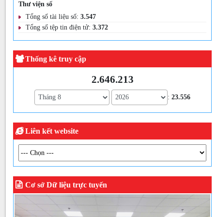
Thư viện số
Tổng số tài liệu số:
3.547
Tổng số tệp tin điện tử:
3.372
Thống kê truy cập
2.646.213
:
23.556
Liên kết website
Cơ sở Dữ liệu trực tuyến