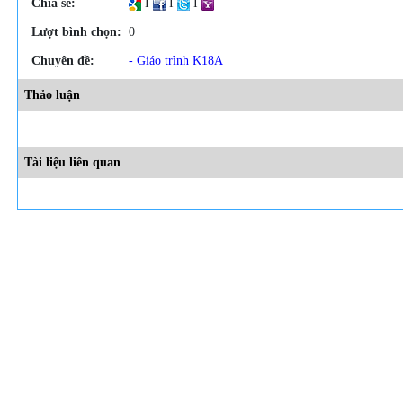
Chia sẻ:
I
I
I
Lượt bình chọn:
0
Chuyên đề:
- Giáo trình K18A
Thảo luận
Tài liệu liên quan