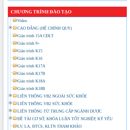
CHƯƠNG TRÌNH ĐÀO TẠO
Video
CAO ĐẲNG (HỆ CHÍNH QUY)
Giáo trình 15A CĐLT
Giáo trình 9+
Giáo trình K15
Giáo trình K16
Giáo trình K17A
Giáo trình K17B
Giáo trình K18A
Giáo trình K18B
LIÊN THÔNG VB2 NGOÀI SỨC KHỎE
LIÊN THÔNG VB2 SỨC KHỎE
LIÊN THÔNG TỪ TRUNG CẤP NGÀNH DƯỢC
ĐỀ TÀI CƠ SỞ, KHÓA LUẬN TỐT NGHIỆP, KỶ YẾU
LV, LA, ĐTCS, KLTN THAM KHẢO