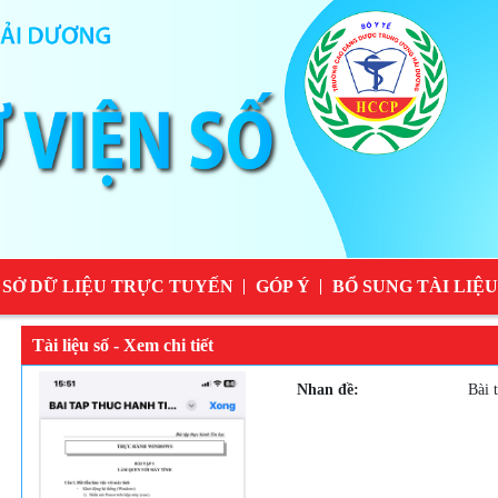
 SỞ DỮ LIỆU TRỰC TUYẾN
GÓP Ý
BỔ SUNG TÀI LIỆU
Tài liệu số - Xem chi tiết
Nhan đề:
Bài 