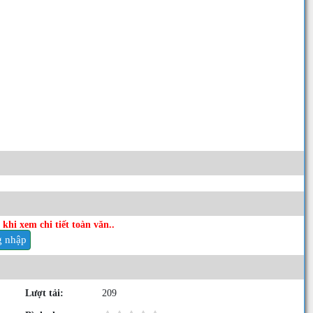
khi xem chi tiết toàn văn..
 nhập
Lượt tải:
209