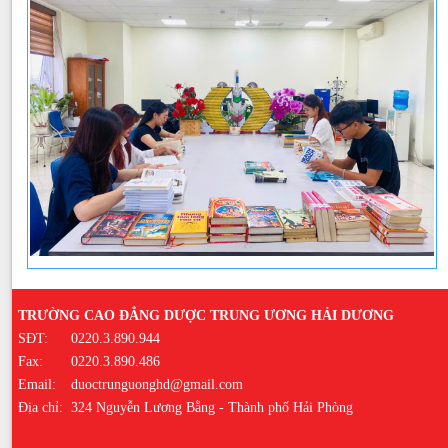
TRƯỜNG CAO ĐẲNG DƯỢC TRUNG ƯƠNG HẢI DƯƠNG
SĐT:
0220.3.890.944
Fax:
0220.3.890.486
Email:
duoctrunguonghd@gmail.com
Địa chỉ:
324 Nguyễn Lương Bằng - Thành phố Hải Phòng