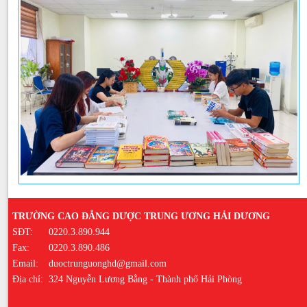
TRƯỜNG CAO ĐẲNG DƯỢC TRUNG ƯƠNG HẢI DƯƠNG
SĐT:
0220.3.890.944
Fax:
0220.3.890.486
Email:
duoctrunguonghd@gmail.com
Địa chỉ:
324 Nguyễn Lương Bằng - Thành phố Hải Phòng