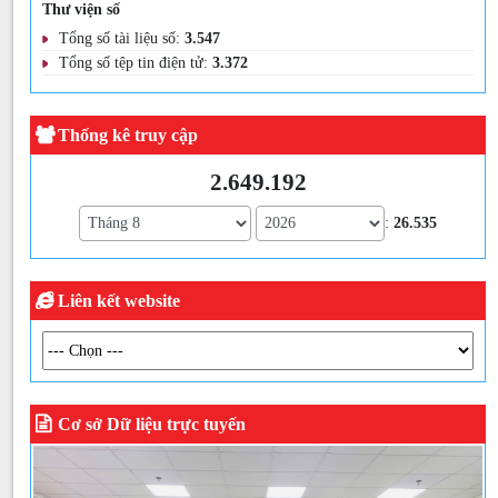
Thư viện số
Tổng số tài liệu số:
3.547
Tổng số tệp tin điện tử:
3.372
Thống kê truy cập
2.649.192
:
26.535
Liên kết website
Cơ sở Dữ liệu trực tuyến