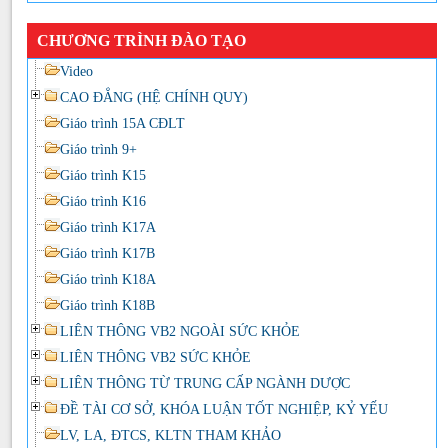
CHƯƠNG TRÌNH ĐÀO TẠO
Video
CAO ĐẲNG (HỆ CHÍNH QUY)
Giáo trình 15A CĐLT
Giáo trình 9+
Giáo trình K15
Giáo trình K16
Giáo trình K17A
Giáo trình K17B
Giáo trình K18A
Giáo trình K18B
LIÊN THÔNG VB2 NGOÀI SỨC KHỎE
LIÊN THÔNG VB2 SỨC KHỎE
LIÊN THÔNG TỪ TRUNG CẤP NGÀNH DƯỢC
ĐỀ TÀI CƠ SỞ, KHÓA LUẬN TỐT NGHIỆP, KỶ YẾU
LV, LA, ĐTCS, KLTN THAM KHẢO