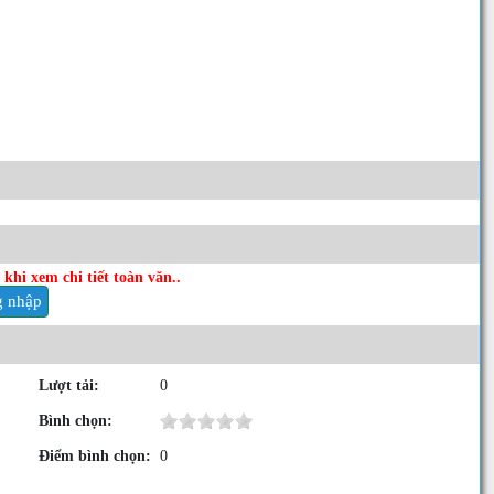
khi xem chi tiết toàn văn..
 nhập
Lượt tải:
0
Bình chọn:
Điểm bình chọn:
0