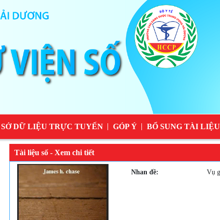
 SỞ DỮ LIỆU TRỰC TUYẾN
GÓP Ý
BỔ SUNG TÀI LIỆU
Tài liệu số - Xem chi tiết
Nhan đề:
Vụ g