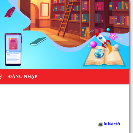
Ệ
ĐĂNG NHẬP
In bài viết