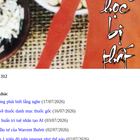
:
312
 khác
ng phải biết lắng nghe
(17/07/2026
)
về thuốc danh mục thuốc gốc
(16/07/2026
)
p huấn trí tuệ nhân tạo AI
(03/07/2026
)
đầu tư của Warrent Bufett
(02/07/2026
)
 1 triệu đô trên internet như thế nào
(02/07/2026
)