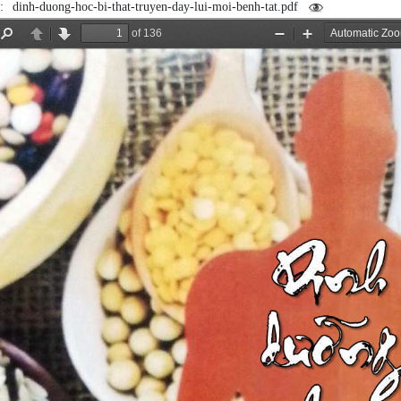
m:
dinh-duong-hoc-bi-that-truyen-day-lui-moi-benh-tat.pdf