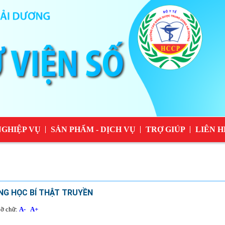
NGHIỆP VỤ
SẢN PHẨM - DỊCH VỤ
TRỢ GIÚP
LIÊN H
NG HỌC BÍ THẬT TRUYỀN
ỡ chữ:
A-
A+