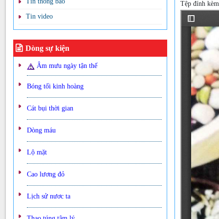
Tin thông báo
Tệp đính kè
Tin video
Dòng sự kiện
Âm mưu ngày tận thế
Bóng tối kinh hoàng
Cát bụi thời gian
Dòng máu
Lộ mặt
Cao lương đỏ
Lịch sử nươc ta
Thao túng tâm lý