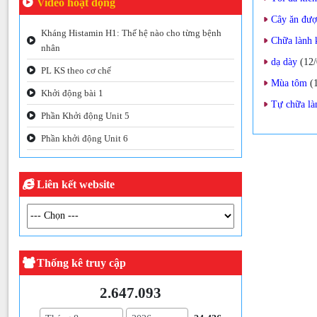
Video hoạt động
Cây ăn đượ
Kháng Histamin H1: Thế hệ nào cho từng bệnh
Chữa lành 
nhân
dạ dày
(12
PL KS theo cơ chế
Mùa tôm
(
Khởi động bài 1
Tự chữa là
Phần Khởi động Unit 5
Phần khởi động Unit 6
Liên kết website
Thống kê truy cập
2.647.093