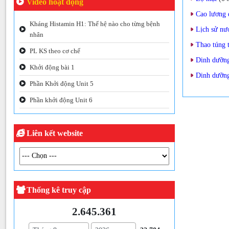
Video hoạt động
Cao lương 
Kháng Histamin H1: Thế hệ nào cho từng bệnh
Lịch sử nư
nhân
Thao túng 
PL KS theo cơ chế
Dinh dưỡng
Khởi động bài 1
Dinh dưỡng
Phần Khởi động Unit 5
Phần khởi động Unit 6
Liên kết website
Thống kê truy cập
2.645.361