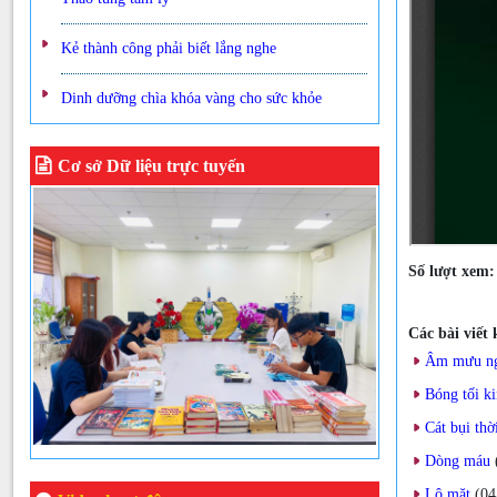
Kẻ thành công phải biết lắng nghe
Dinh dưỡng chìa khóa vàng cho sức khỏe
Cơ sở Dữ liệu trực tuyến
Số lượt xem
Các bài viết
Âm mưu ng
Bóng tối k
Cát bụi thờ
Dòng máu
Lộ mặt
(04