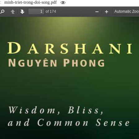
m:
minh-triet-trong-doi-song.pdf