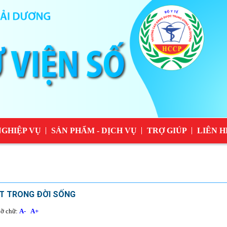
NGHIỆP VỤ
SẢN PHẨM - DỊCH VỤ
TRỢ GIÚP
LIÊN H
ẾT TRONG ĐỜI SỐNG
ỡ chữ:
A-
A+