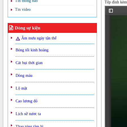
Tin thông báo
Tệp đính kè
Tin video
Dòng sự kiện
Âm mưu ngày tận thế
Bóng tối kinh hoàng
Cát bụi thời gian
Dòng máu
Lộ mặt
Cao lương đỏ
Lịch sử nươc ta
Thao túng tâm lý