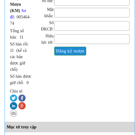
Số thẻ:
Mượn
Mật
(KM)
Sơ
khẩu:
đồ
: 005464-
Số
74
ĐKCB:
Tổng số
Hiệu
bản:
11
lực tới:
Số bản rỗi:
11
(kể cả
các bản
được giữ
chỗ)
Số bản được
giữ chỗ:
0
Chia sẻ:
Mục từ truy cập