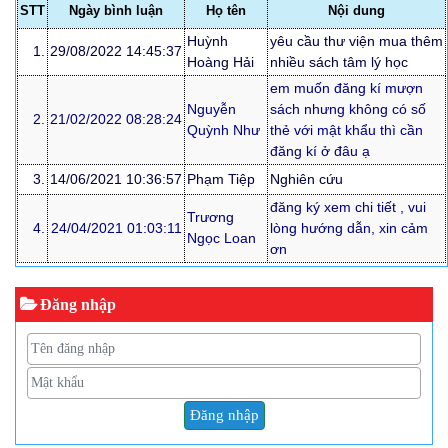
STT
Ngày bình luận
Họ tên
Nội dung
Huỳnh
yêu cầu thư viện mua thêm
1.
29/08/2022 14:45:37
Hoàng Hải
nhiều sách tâm lý học
em muốn đăng kí mượn
Nguyễn
sách nhưng không có số
2.
21/02/2022 08:28:24
Quỳnh Như
thẻ với mật khẩu thì cần
đăng kí ở đâu ạ
3.
14/06/2021 10:36:57
Phạm Tiệp
Nghiên cứu
đăng ký xem chi tiết , vui
Trương
4.
24/04/2021 01:03:11
lòng hướng dẫn, xin cảm
Ngọc Loan
ơn
Đăng nhập
Đăng nhập