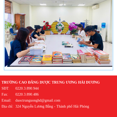
TRƯỜNG CAO ĐẲNG DƯỢC TRUNG ƯƠNG HẢI DƯƠNG
SĐT:
0220.3.890.944
Fax:
0220.3.890.486
Email:
duoctrunguonghd@gmail.com
Địa chỉ:
324 Nguyễn Lương Bằng - Thành phố Hải Phòng