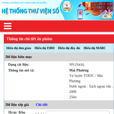
Thông tin chi tiết ấn phẩm
Hiển thị đơn giản
Hiển thị ISBD
Hiển thị đầy đủ
Hiển thị MARC
Dữ liệu biên mục
Dạng tài liệu:
SH (Sách)
Thông tin mô tả:
Mai Phương
Tự luyện TOEIC / Mai
Phương
Nước ngoài : Sách ngoại văn ,
2000
256tr
Dữ liệu xếp giá
Chi tiết
Hccp: Kho