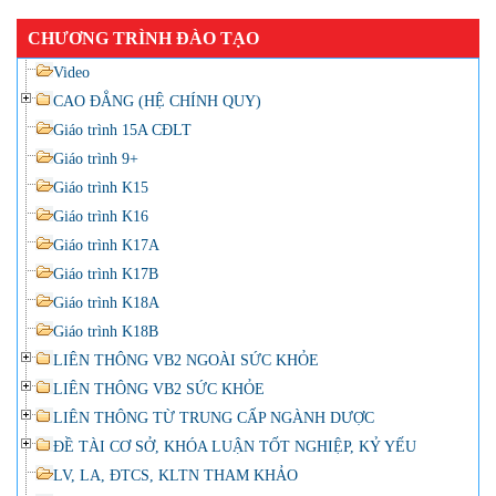
CHƯƠNG TRÌNH ĐÀO TẠO
Video
CAO ĐẲNG (HỆ CHÍNH QUY)
Giáo trình 15A CĐLT
Giáo trình 9+
Giáo trình K15
Giáo trình K16
Giáo trình K17A
Giáo trình K17B
Giáo trình K18A
Giáo trình K18B
LIÊN THÔNG VB2 NGOÀI SỨC KHỎE
LIÊN THÔNG VB2 SỨC KHỎE
LIÊN THÔNG TỪ TRUNG CẤP NGÀNH DƯỢC
ĐỀ TÀI CƠ SỞ, KHÓA LUẬN TỐT NGHIỆP, KỶ YẾU
LV, LA, ĐTCS, KLTN THAM KHẢO