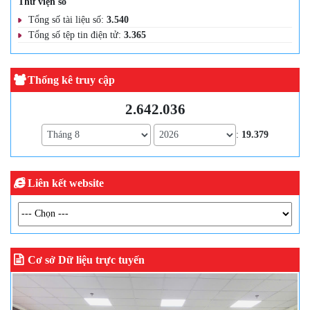
Thư viện số
Tổng số tài liệu số:
3.540
Tổng số tệp tin điện tử:
3.365
Thống kê truy cập
2.642.036
:
19.379
Liên kết website
Cơ sở Dữ liệu trực tuyến