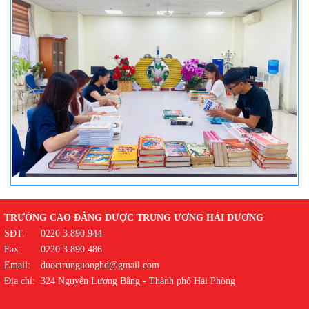
TRƯỜNG CAO ĐẲNG DƯỢC TRUNG ƯƠNG HẢI DƯƠNG
SĐT:
0220.3.890.944
Fax:
0220.3.890.486
Email:
duoctrunguonghd@gmail.com
Địa chỉ:
324 Nguyễn Lương Bằng - Thành phố Hải Phòng