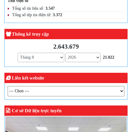
Thư viện số
Tổng số tài liệu số:
3.547
Tổng số tệp tin điện tử:
3.372
Thống kê truy cập
2.643.679
:
21.022
Liên kết website
Cơ sở Dữ liệu trực tuyến