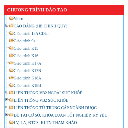
CHƯƠNG TRÌNH ĐÀO TẠO
Video
CAO ĐẲNG (HỆ CHÍNH QUY)
Giáo trình 15A CĐLT
Giáo trình 9+
Giáo trình K15
Giáo trình K16
Giáo trình K17A
Giáo trình K17B
Giáo trình K18A
Giáo trình K18B
LIÊN THÔNG VB2 NGOÀI SỨC KHỎE
LIÊN THÔNG VB2 SỨC KHỎE
LIÊN THÔNG TỪ TRUNG CẤP NGÀNH DƯỢC
ĐỀ TÀI CƠ SỞ, KHÓA LUẬN TỐT NGHIỆP, KỶ YẾU
LV, LA, ĐTCS, KLTN THAM KHẢO