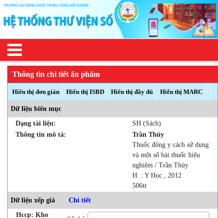
Thông tin chi tiết ấn phẩm
Hiển thị đơn giản
Hiển thị ISBD
Hiển thị đầy đủ
Hiển thị MARC
Dữ liệu biên mục
Dạng tài liệu:
SH (Sách)
Thông tin mô tả:
Trần Thúy
Thuốc đông y cách sử dụng
và một số bài thuốc hiệu
nghiệm / Trần Thúy
H. : Y Học , 2012
506tr
Dữ liệu xếp giá
Chi tiết
Hccp: Kho