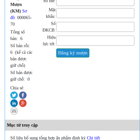
Số thẻ:
Mượn
Mật
(KM)
Sơ
khẩu:
đồ
: 000065-
Số
70
ĐKCB:
Tổng số
Hiệu
bản:
6
lực tới:
Số bản rỗi:
6
(kể cả các
bản được
giữ chỗ)
Số bản được
giữ chỗ:
0
Chia sẻ:
Mục từ truy cập
Số liệu bổ sung tổng hợp ấn phẩm định kỳ
Chi tiết