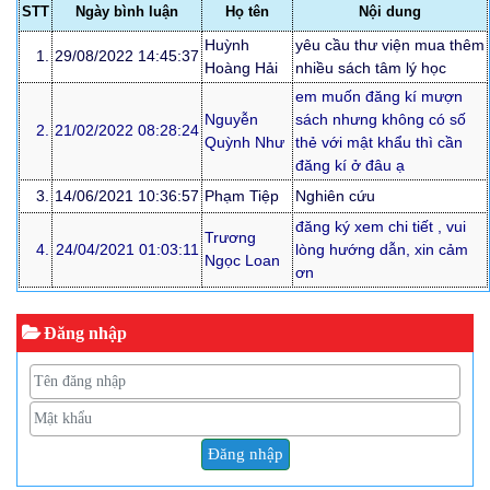
STT
Ngày bình luận
Họ tên
Nội dung
Huỳnh
yêu cầu thư viện mua thêm
1.
29/08/2022 14:45:37
Hoàng Hải
nhiều sách tâm lý học
em muốn đăng kí mượn
Nguyễn
sách nhưng không có số
2.
21/02/2022 08:28:24
Quỳnh Như
thẻ với mật khẩu thì cần
đăng kí ở đâu ạ
3.
14/06/2021 10:36:57
Phạm Tiệp
Nghiên cứu
đăng ký xem chi tiết , vui
Trương
4.
24/04/2021 01:03:11
lòng hướng dẫn, xin cảm
Ngọc Loan
ơn
Đăng nhập
Đăng nhập