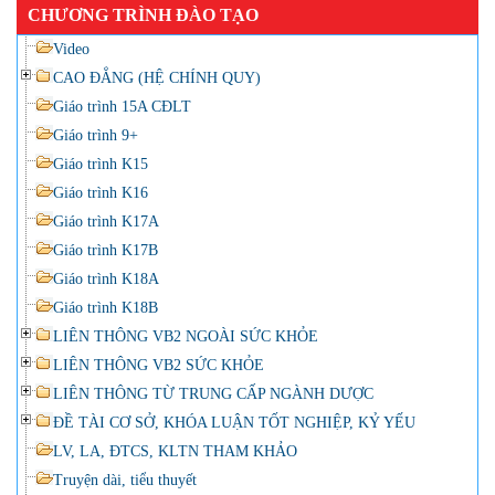
CHƯƠNG TRÌNH ĐÀO TẠO
Video
CAO ĐẲNG (HỆ CHÍNH QUY)
Giáo trình 15A CĐLT
Giáo trình 9+
Giáo trình K15
Giáo trình K16
Giáo trình K17A
Giáo trình K17B
Giáo trình K18A
Giáo trình K18B
LIÊN THÔNG VB2 NGOÀI SỨC KHỎE
LIÊN THÔNG VB2 SỨC KHỎE
LIÊN THÔNG TỪ TRUNG CẤP NGÀNH DƯỢC
ĐỀ TÀI CƠ SỞ, KHÓA LUẬN TỐT NGHIỆP, KỶ YẾU
LV, LA, ĐTCS, KLTN THAM KHẢO
Truyện dài, tiểu thuyết