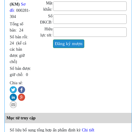
Mật
(KM)
Sơ
khẩu:
đồ
: 000281-
Số
304
ĐKCB:
Tổng số
Hiệu
bản:
24
lực tới:
Số bản rỗi:
24
(kể cả
các bản
được giữ
chỗ)
Số bản được
giữ chỗ:
0
Chia sẻ:
Mục từ truy cập
Số liệu bổ sung tổng hợp ấn phẩm định kỳ
Chi tiết