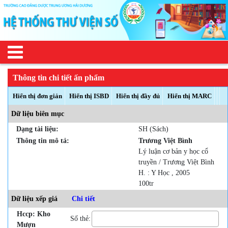
Thông tin chi tiết ấn phẩm
Hiển thị đơn giản
Hiển thị ISBD
Hiển thị đầy đủ
Hiển thị MARC
Dữ liệu biên mục
Dạng tài liệu:
SH (Sách)
Thông tin mô tả:
Trương Việt Bình
Lý luận cơ bản y học cổ
truyền / Trương Việt Bình
H. : Y Học , 2005
100tr
Dữ liệu xếp giá
Chi tiết
Hccp: Kho
Số thẻ:
Mượn